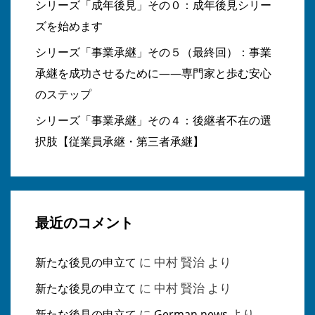
シリーズ「成年後見」その０：成年後見シリー
ズを始めます
シリーズ「事業承継」その５（最終回）：事業
承継を成功させるために――専門家と歩む安心
のステップ
シリーズ「事業承継」その４：後継者不在の選
択肢【従業員承継・第三者承継】
最近のコメント
に
中村 賢治
より
新たな後見の申立て
に
中村 賢治
より
新たな後見の申立て
に
より
新たな後見の申立て
German news