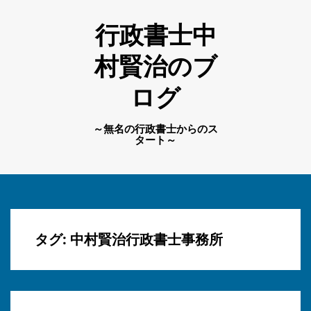
行政書士中
村賢治のブ
ログ
～無名の行政書士からのス
タート～
タグ:
中村賢治行政書士事務所