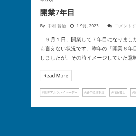
開業7年目
By
中村 賢治
1 9月, 2023
コメントす
９月１日、開業して７年目になりました
も言えない状況です。昨年の「開業６年
しましたが、その時イメージしていた意
Read More
世界アルツハイマーデー
成年後見制度
行政書士