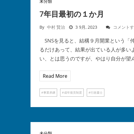
未分類
7年目最初の１か月
By
中村 賢治
3 9月, 2023
コメントす
SNSを見ると、結構９月開業という「仲
るだけあって、結果が出ている人が多い
い、とは思うのですが、やはり自分が望
Read More
事業承継
成年後見制度
行政書士
未分類