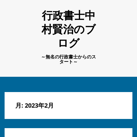
行政書士中
村賢治のブ
ログ
～無名の行政書士からのス
タート～
月:
2023年2月