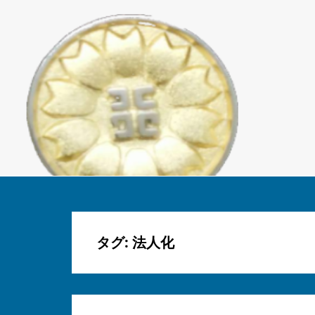
タグ:
法人化