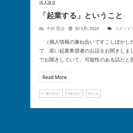
法人設立
「起業する」ということ
By
中村 賢治
30 5月, 2024
コメント
（個人情報の兼ね合いですこしぼかした
で、若い起業希望者のお話をお聞きしま
でお聞きしていて、可能性のある話だと
Read More
一般社団法人
株式会社
法人化