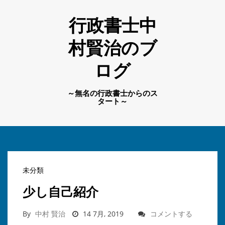
行政書士中
村賢治のブ
ログ
～無名の行政書士からのス
タート～
未分類
少し自己紹介
By
中村 賢治
14 7月, 2019
コメントする