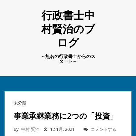
行政書士中
村賢治のブ
ログ
～無名の行政書士からのス
タート～
未分類
事業承継業務に2つの「投資」
By
中村 賢治
12 1月, 2021
コメントする