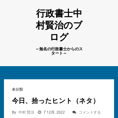
行政書士中
村賢治のブ
ログ
～無名の行政書士からのス
タート～
未分類
今日、拾ったヒント（ネタ）
By
中村 賢治
7 12月, 2022
コメントする