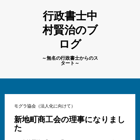
行政書士中
村賢治のブ
ログ
～無名の行政書士からのス
タート～
モグラ協会（法人化に向けて）
新地町商工会の理事になりまし
た