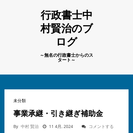
行政書士中
村賢治のブ
ログ
～無名の行政書士からのス
タート～
未分類
事業承継・引き継ぎ補助金
By
中村 賢治
11 4月, 2024
コメントする